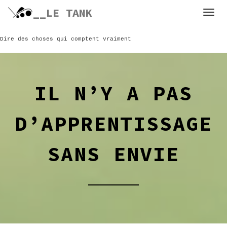
Skip
__LE TANK
to
content
Dire des choses qui comptent vraiment
IL N’Y A PAS
D’APPRENTISSAGE
SANS ENVIE