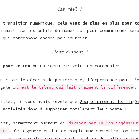
Cas réel !
a transition numérique,
cela vaut de plus en plus pour t
ui maîtrise les outils du numérique pour communiquer ser
e qui correspond encore par courrier.
C’est évident !
e pour un CEO
ou un recruteur voire un cordonnier.
enir sur les écarts de performance, l’expérience peut l’
égale …
.
c'est le talent qui fait vraiment la différence
billet, je vous avais révélé que
Google promeut les ingé
s activités
donc à supprimer totalement leur poste !
nent, permettent surtout de
diviser par 10 les ingénieur
. Cela génère en fin de compte une concentration trè
ters
ue, puisque seuls ceux qui sont capables de telles proue