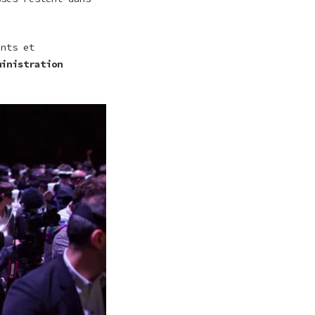
ents et
ministration