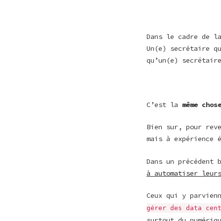
Dans le cadre de l
Un(e) secrétaire q
qu’un(e) secrétair
C’est la
même chos
Bien sur, pour rev
mais à expérience 
Dans un précédent 
à automatiser leur
Ceux qui y parvien
gérer des data cen
surtout du numériq