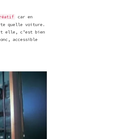
car en
réatif
rte quelle voiture.
nt elle, c’est bien
onc, accessible