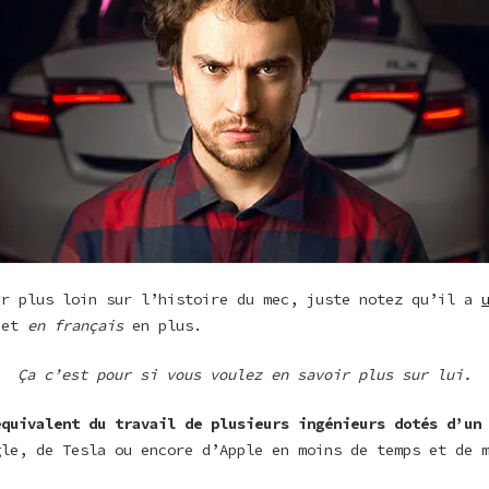
er plus loin sur l’histoire du mec, juste notez qu’il a
 et
en français
en plus.
Ça c’est pour si vous voulez en savoir plus sur lui.
équivalent du travail de plusieurs ingénieurs dotés d’un
gle, de Tesla ou encore d’Apple en moins de temps et de 