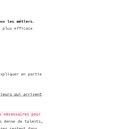
ous les métiers
.
a plus efficace
expliquer en partie
nieurs qui arrivent
s nécessaires pour
s dense de talents,
sses restent dans