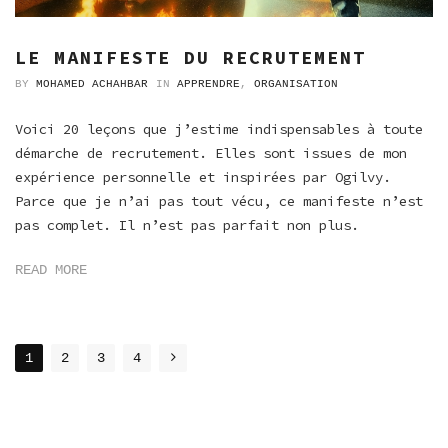
LE MANIFESTE DU RECRUTEMENT
BY
MOHAMED ACHAHBAR
IN
APPRENDRE
,
ORGANISATION
Voici 20 leçons que j’estime indispensables à toute
démarche de recrutement. Elles sont issues de mon
expérience personnelle et inspirées par Ogilvy.
Parce que je n’ai pas tout vécu, ce manifeste n’est
pas complet. Il n’est pas parfait non plus.
READ MORE
POSTS
1
2
3
4
NAVIGATION