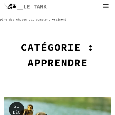
Skip
__LE TANK
to
content
Dire des choses qui comptent vraiment
CATÉGORIE :
APPRENDRE
21
DÉC