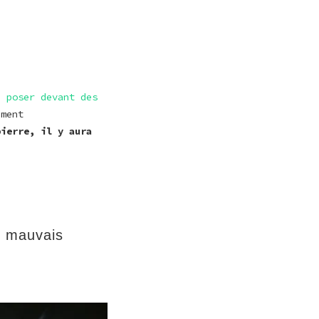
e poser devant des
ement
pierre, il y aura
e mauvais