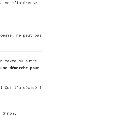
ça ne m’intéresse
poésie, ne peut pas
un texte ou autre
cune démarche pour
 ? Qui l’a décidé ?
. Sinon,