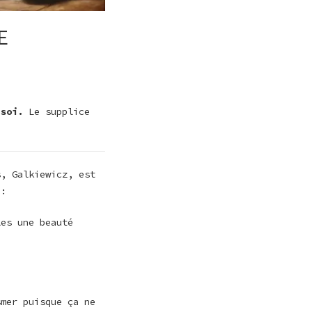
E
n soi.
Le supplice
s, Galkiewicz, est
 :
les une beauté
smer puisque ça ne