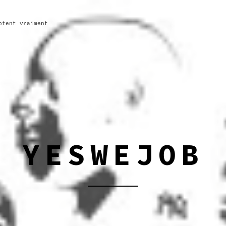
ptent vraiment
YESWEJOB