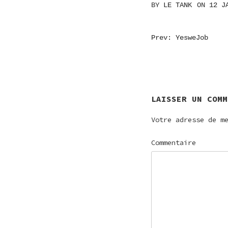
BY
LE TANK
ON
12 J
NAVIGATI
Prev: YesweJob
DE
L’ARTICL
LAISSER UN COMM
Votre adresse de m
Commentaire