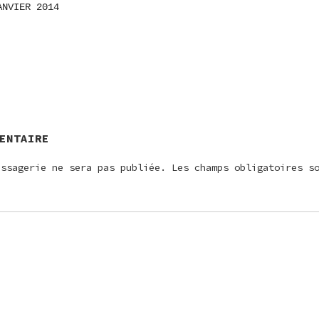
ANVIER 2014
ON
E
ENTAIRE
essagerie ne sera pas publiée.
Les champs obligatoires s