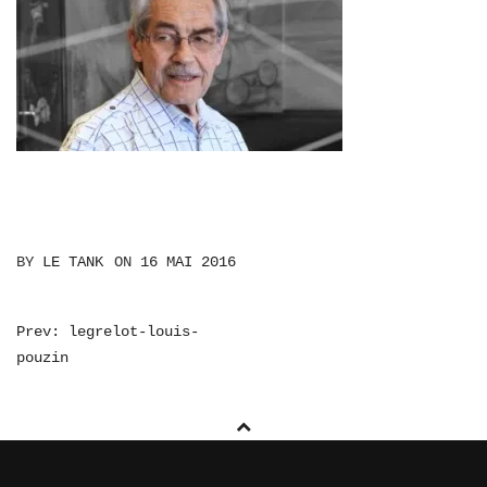
BY
LE TANK
ON
16 MAI 2016
NAVIGATION
Prev: legrelot-louis-
pouzin
DE
L’ARTICLE