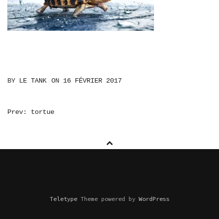
BY
LE TANK
ON
16 FÉVRIER 2017
NAVIGATION
Prev: tortue
DE
L’ARTICLE
Teletype
Theme powered by
WordPress