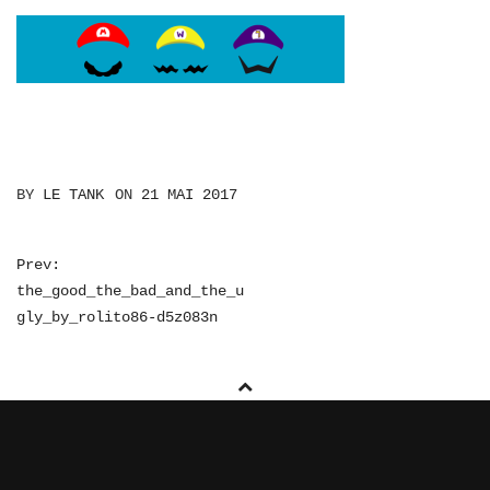
BY
LE TANK
ON
21 MAI 2017
NAVIGATION
Prev:
the_good_the_bad_and_the_u
DE
gly_by_rolito86-d5z083n
L’ARTICLE