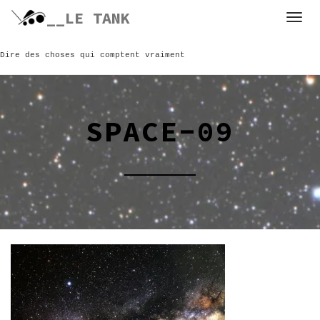
Skip
__LE TANK
to
content
Dire des choses qui comptent vraiment
SPACE-09