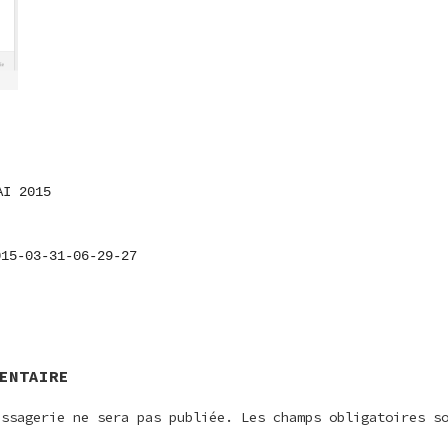
AI 2015
ON
015-03-31-06-29-27
E
ENTAIRE
essagerie ne sera pas publiée.
Les champs obligatoires s