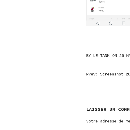
BY
LE TANK
ON
26 M
NAVIGATI
Prev: Screenshot_2
DE
L’ARTICL
LAISSER UN COMM
Votre adresse de m