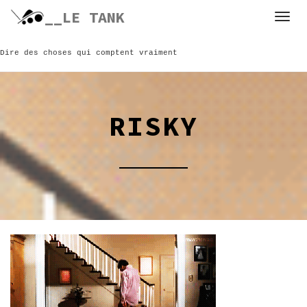
Skip
__LE TANK
to
content
Dire des choses qui comptent vraiment
RISKY