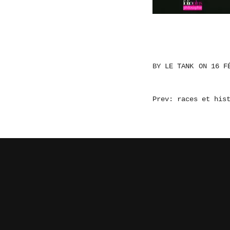
BY
LE TANK
ON
16 F
NAVIGATI
Prev: races et his
DE
L’ARTICL