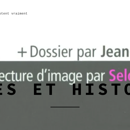
ptent vraiment
ES ET HIST