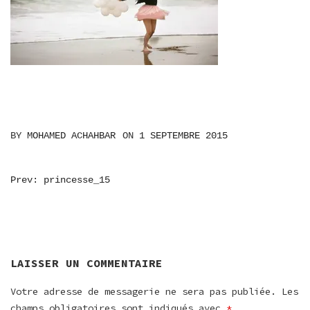
BY
MOHAMED ACHAHBAR
ON
1 SEPTEMBRE 2015
NAVIGATION
Prev: princesse_15
DE
L’ARTICLE
LAISSER UN COMMENTAIRE
Votre adresse de messagerie ne sera pas publiée.
Les
champs obligatoires sont indiqués avec
*