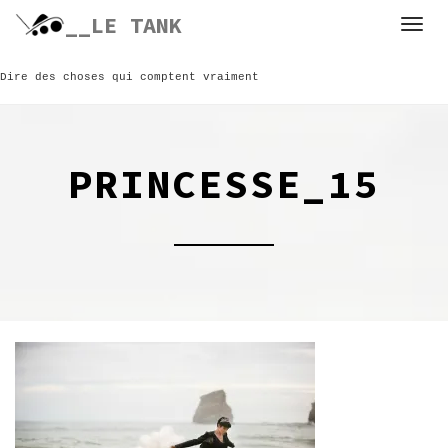
Skip
__LE TANK
to
content
Dire des choses qui comptent vraiment
PRINCESSE_15