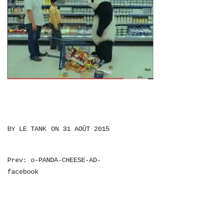
BY
LE TANK
ON
31 AOÛT 2015
NAVIGATION
Prev: o-PANDA-CHEESE-AD-
facebook
DE
L’ARTICLE