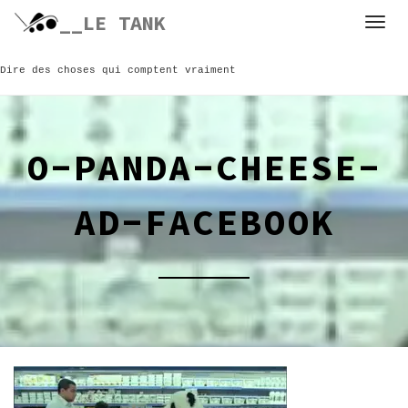
Skip
__LE TANK
to
content
Dire des choses qui comptent vraiment
O-PANDA-CHEESE-
AD-FACEBOOK