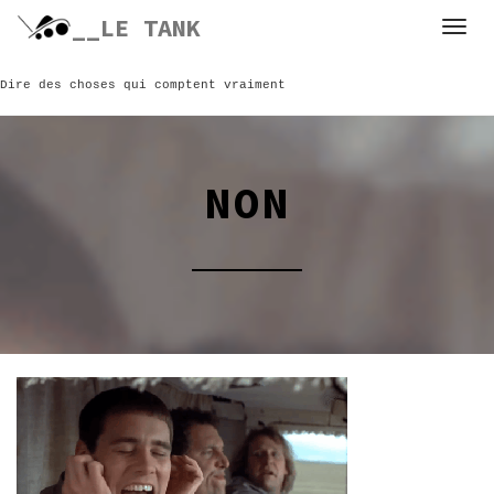
Skip
__LE TANK
to
content
Dire des choses qui comptent vraiment
NON