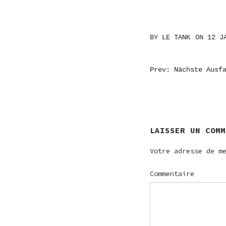
BY
LE TANK
ON
12 J
NAVIGATI
Prev: Nächste Ausf
DE
L’ARTICL
LAISSER UN COMM
Votre adresse de m
Commentaire