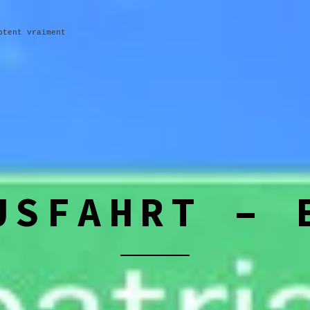
ptent vraiment
USFAHRT – 