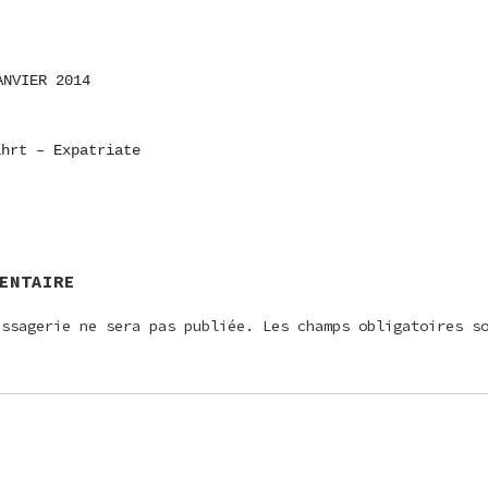
ANVIER 2014
ON
ahrt – Expatriate
E
ENTAIRE
essagerie ne sera pas publiée.
Les champs obligatoires s