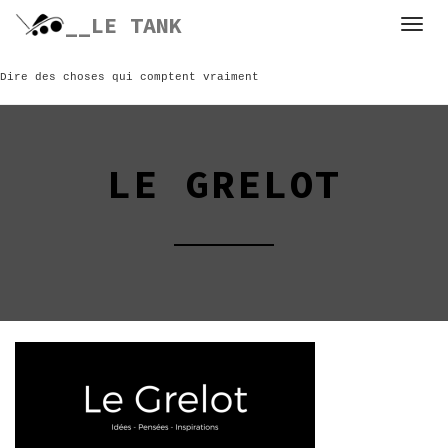
Skip
__LE TANK
to
content
Dire des choses qui comptent vraiment
LE GRELOT