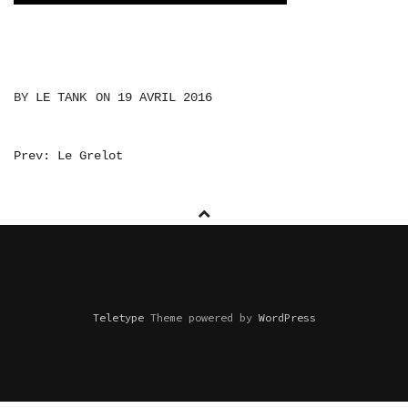
BY
LE TANK
ON
19 AVRIL 2016
NAVIGATION
Prev: Le Grelot
DE
L’ARTICLE
Teletype
Theme powered by
WordPress