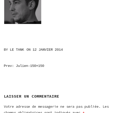
BY
LE TANK
ON
12 JANVIER 2014
NAVIGATION
Prev: Julien-150×150
DE
L’ARTICLE
LAISSER UN COMMENTAIRE
Votre adresse de messagerie ne sera pas publiée.
Les
champs obligatoires sont indiqués avec
*