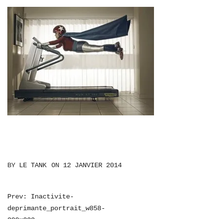
BY
LE TANK
ON
12 JANVIER 2014
NAVIGATION
Prev: Inactivite-
deprimante_portrait_w858-
DE