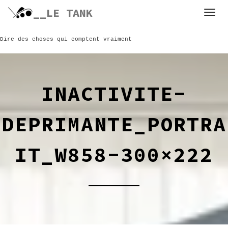
Skip
__LE TANK
to
content
Dire des choses qui comptent vraiment
INACTIVITE-
DEPRIMANTE_PORTRA
IT_W858-300×222