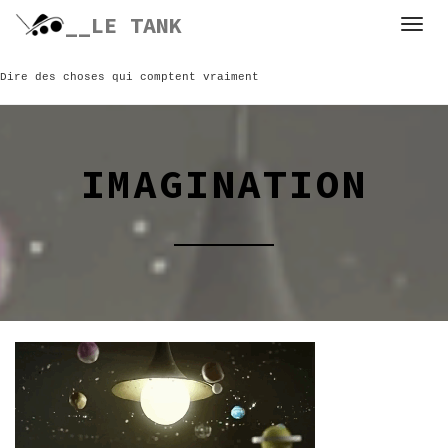
Skip
__LE TANK
to
content
Dire des choses qui comptent vraiment
IMAGINATION