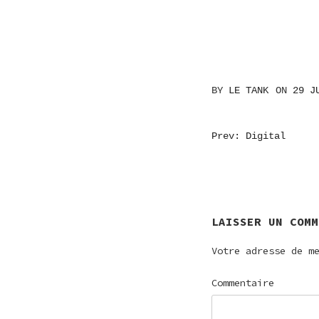
BY
LE TANK
ON
29 J
NAVIGATI
Prev: Digital
DE
L’ARTICL
LAISSER UN COMM
Votre adresse de m
Commentaire