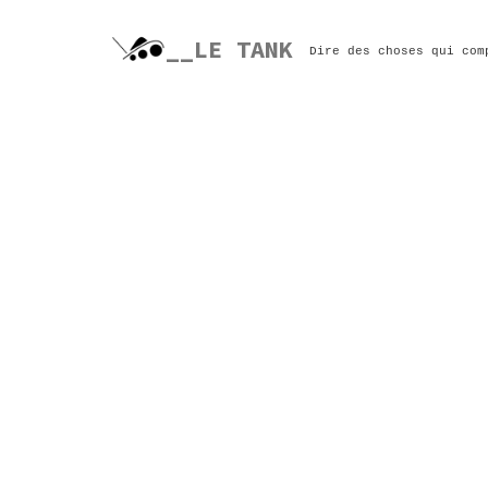
Skip
to
__LE TANK
Dire des choses qui com
content