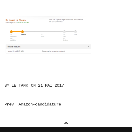
BY
LE TANK
ON
21 MAI 2017
NAVIGATION
Prev: Amazon-candidature
DE
L’ARTICLE