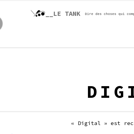
Skip
to
__LE TANK
Dire des choses qui com
content
DIG
« Digital » est rec