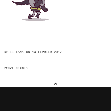
BY
LE TANK
ON
14 FÉVRIER 2017
NAVIGATION
Prev: batman
DE
L’ARTICLE