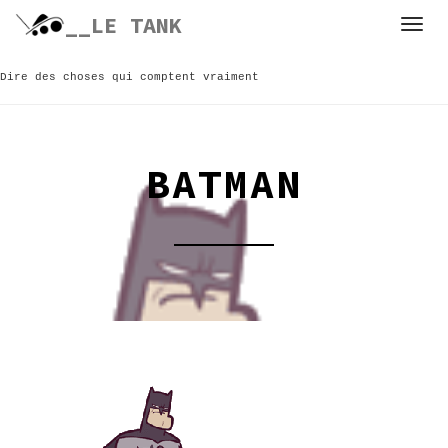
Skip
__LE TANK
to
content
Dire des choses qui comptent vraiment
BATMAN