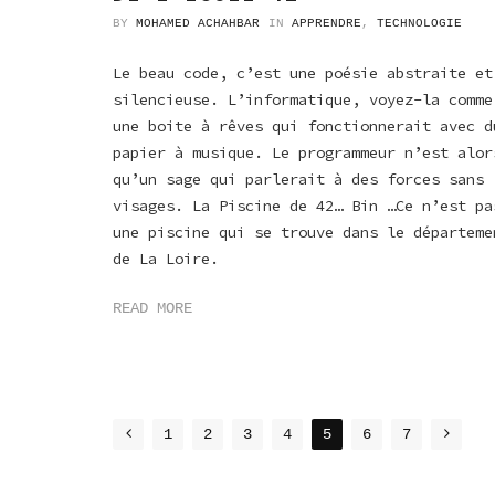
BY
MOHAMED ACHAHBAR
IN
APPRENDRE
,
TECHNOLOGIE
Le beau code, c’est une poésie abstraite et
silencieuse. L’informatique, voyez-la comme
une boite à rêves qui fonctionnerait avec d
papier à musique. Le programmeur n’est alor
qu’un sage qui parlerait à des forces sans
visages. La Piscine de 42… Bin …Ce n’est pa
une piscine qui se trouve dans le départeme
de La Loire.
READ MORE
POSTS
1
2
3
4
5
6
7
NAVIGATION