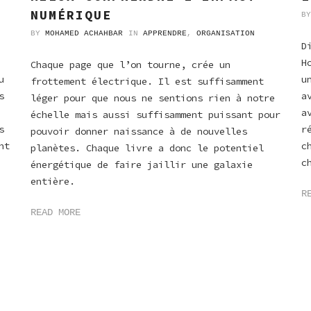
NUMÉRIQUE
B
BY
MOHAMED ACHAHBAR
IN
APPRENDRE
,
ORGANISATION
D
H
Chaque page que l’on tourne, crée un
u
u
frottement électrique. Il est suffisamment
s
a
léger pour que nous ne sentions rien à notre
a
échelle mais aussi suffisamment puissant pour
s
r
pouvoir donner naissance à de nouvelles
nt
c
planètes. Chaque livre a donc le potentiel
c
énergétique de faire jaillir une galaxie
entière.
R
READ MORE