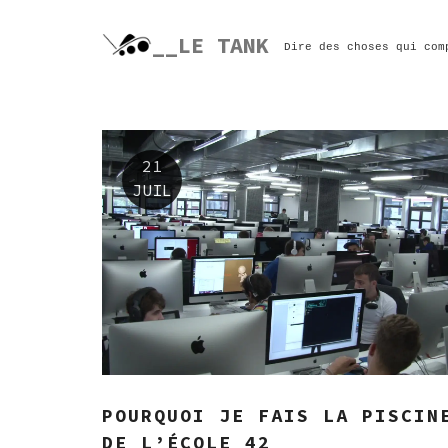
Skip
to
__LE TANK
Dire des choses qui com
content
21
JUIL
POURQUOI JE FAIS LA PISCIN
DE L’ÉCOLE 42