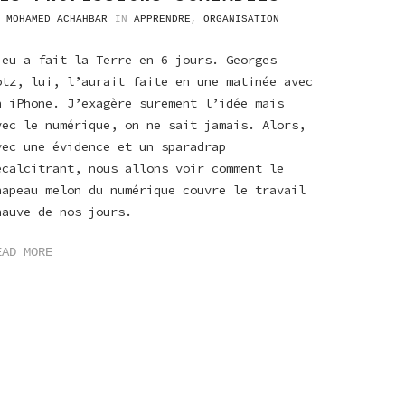
Y
MOHAMED ACHAHBAR
IN
APPRENDRE
,
ORGANISATION
ieu a fait la Terre en 6 jours. Georges
otz, lui, l’aurait faite en une matinée avec
n iPhone. J’exagère surement l’idée mais
vec le numérique, on ne sait jamais. Alors,
vec une évidence et un sparadrap
écalcitrant, nous allons voir comment le
hapeau melon du numérique couvre le travail
hauve de nos jours.
EAD MORE