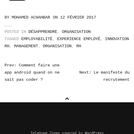
BY
MOHAMED ACHAHBAR
ON
12 FÉVRIER 2017
POSTED IN
DÉSAPPRENDRE
,
ORGANISATION
TAGGED
EMPLOYABILITÉ
,
EXPERIENCE EMPLOYÉ
,
INNOVATION
RH
,
MANAGEMENT
,
ORGANISATION
,
RH
NAVIGATION
Prev: Comment faire une
app android quand on ne
Next: Le manifeste du
DE
sait pas coder ?
recrutement
L’ARTICLE
Teletype
Theme powered by
WordPress