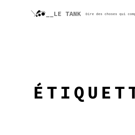
Skip
to
__LE TANK
Dire des choses qui com
content
ÉTIQUE