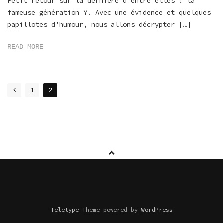
Petit retour sur la dernière d’entre elles : la
fameuse génération Y. Avec une évidence et quelques
papillotes d’humour, nous allons décrypter […]
READ MORE
POSTS
1
2
NAVIGATION
Teletype
Theme powered by
WordPress