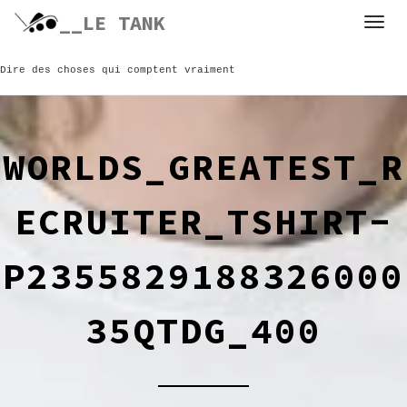
Skip
__LE TANK
to
content
Dire des choses qui comptent vraiment
WORLDS_GREATEST_R
ECRUITER_TSHIRT-
P2355829188326000
35QTDG_400