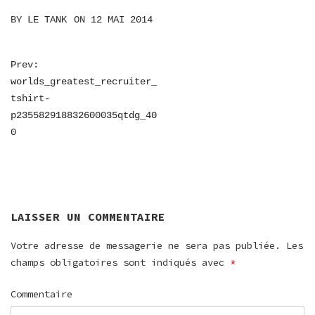
BY
LE TANK
ON
12 MAI 2014
NAVIGATION
Prev:
worlds_greatest_recruiter_
DE
tshirt-
L’ARTICLE
p235582918832600035qtdg_40
0
LAISSER UN COMMENTAIRE
Votre adresse de messagerie ne sera pas publiée.
Les
champs obligatoires sont indiqués avec
*
Commentaire