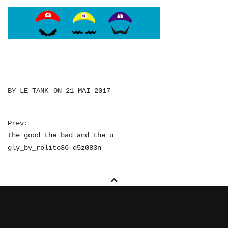
BY
LE TANK
ON
21 MAI 2017
NAVIGATION
Prev:
the_good_the_bad_and_the_u
DE
gly_by_rolito86-d5z083n
L’ARTICLE