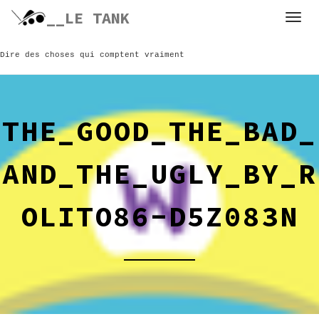
Skip
__LE TANK
to
content
Dire des choses qui comptent vraiment
THE_GOOD_THE_BAD_
AND_THE_UGLY_BY_R
OLITO86-D5Z083N