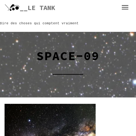
Skip
__LE TANK
to
content
Dire des choses qui comptent vraiment
SPACE-09