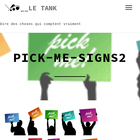
Skip
__LE TANK
to
content
Dire des choses qui comptent vraiment
PICK-ME-SIGNS2