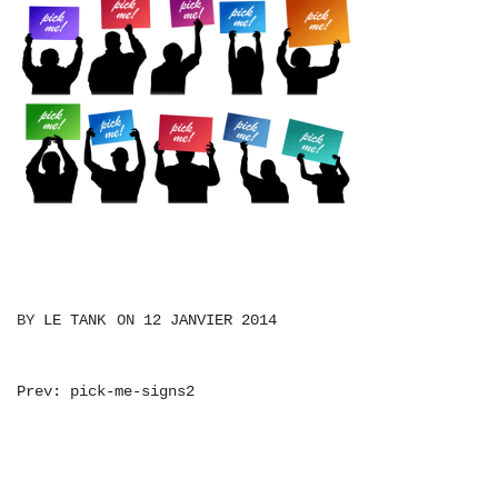
BY
LE TANK
ON
12 JANVIER 2014
NAVIGATION
Prev: pick-me-signs2
DE
L’ARTICLE