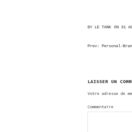
BY
LE TANK
ON
31 A
NAVIGATI
Prev: Personal-Bra
DE
L’ARTICL
LAISSER UN COMM
Votre adresse de m
Commentaire