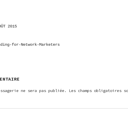
OÛT 2015
ON
nding-for-Network-Marketers
E
ENTAIRE
essagerie ne sera pas publiée.
Les champs obligatoires s