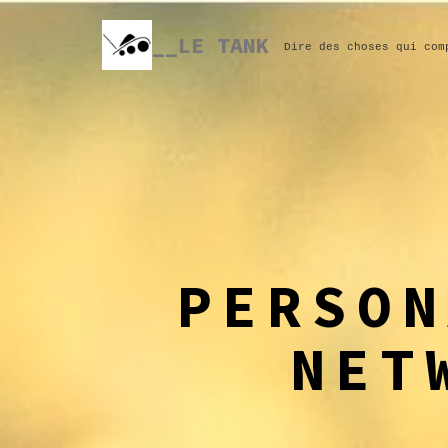
Skip
to
__LE TANK
Dire des choses qui com
content
PERSON
NET