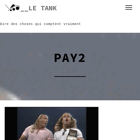
Skip
__LE TANK
to
content
Dire des choses qui comptent vraiment
PAY2