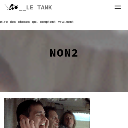
Skip
__LE TANK
to
content
Dire des choses qui comptent vraiment
NON2