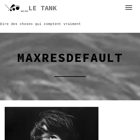
Skip
__LE TANK
to
content
Dire des choses qui comptent vraiment
MAXRESDEFAULT