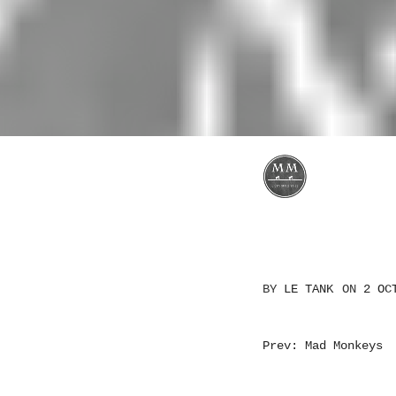
BY
LE TANK
ON
2 OC
NAVIGATI
Prev: Mad Monkeys
DE