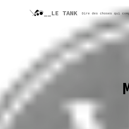
Skip
to
__LE TANK
Dire des choses qui com
content