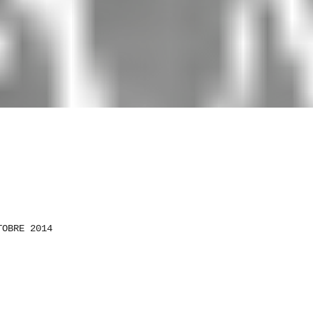
TOBRE 2014
ON