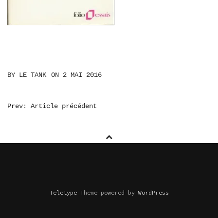
BY
LE TANK
ON
2 MAI 2016
NAVIGATION
Prev: Article précédent
DE
L’ARTICLE
Teletype
Theme powered by
WordPress