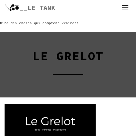
Skip
__LE TANK
to
content
Dire des choses qui comptent vraiment
LE GRELOT