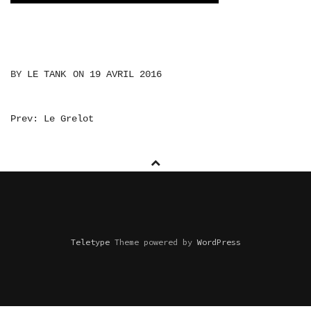
BY
LE TANK
ON
19 AVRIL 2016
NAVIGATION
Prev: Le Grelot
DE
L’ARTICLE
Teletype
Theme powered by
WordPress