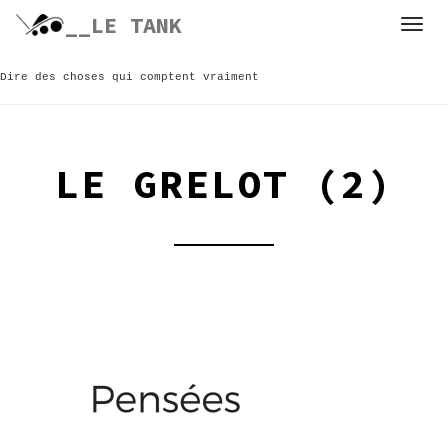
Skip
__LE TANK
to
content
Dire des choses qui comptent vraiment
LE GRELOT (2)