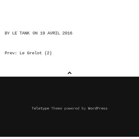
BY
LE TANK
ON
19 AVRIL 2016
NAVIGATION
Prev: Le Grelot (2)
DE
L’ARTICLE
Teletype
Theme powered by
WordPress