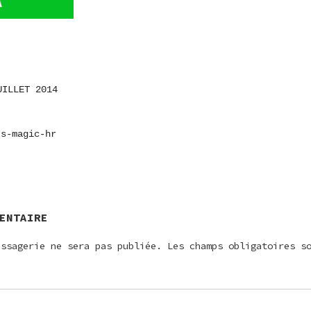
UILLET 2014
ON
-s-magic-hr
E
ENTAIRE
essagerie ne sera pas publiée.
Les champs obligatoires s