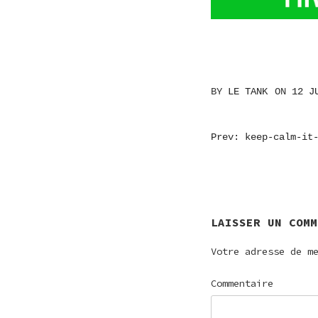
BY
LE TANK
ON
12 J
NAVIGATI
Prev: keep-calm-it
DE
L’ARTICL
LAISSER UN COMM
Votre adresse de m
Commentaire