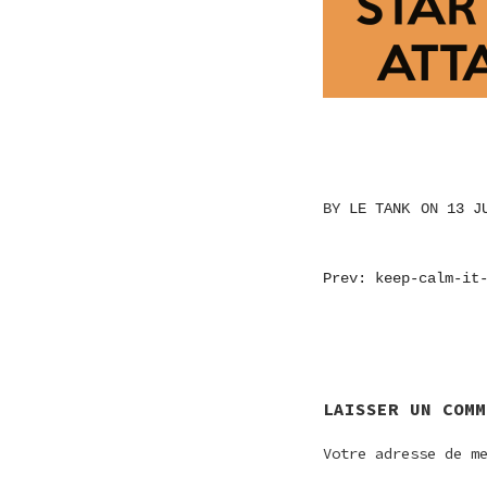
BY
LE TANK
ON
13 J
NAVIGATI
Prev: keep-calm-it
DE
L’ARTICL
LAISSER UN COMM
Votre adresse de m