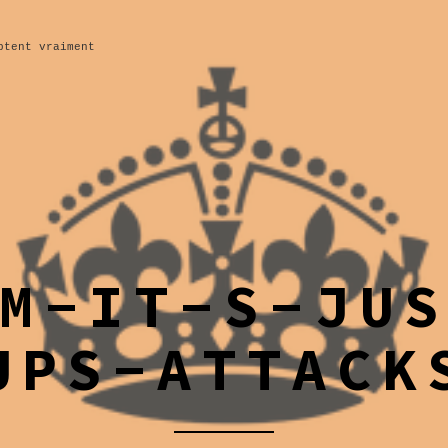
ptent vraiment
M-IT-S-JU
UPS-ATTACK