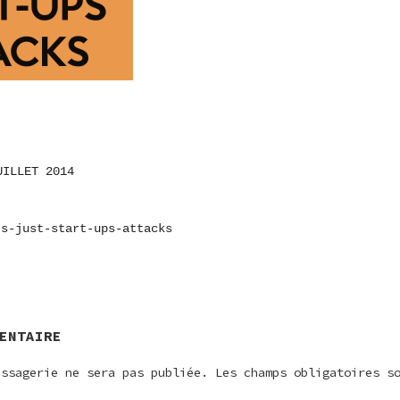
UILLET 2014
ON
-s-just-start-ups-attacks
E
ENTAIRE
essagerie ne sera pas publiée.
Les champs obligatoires s