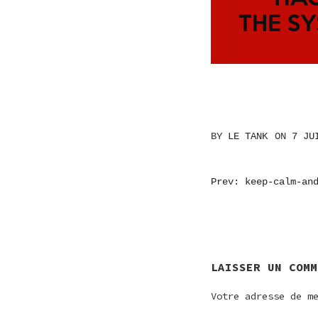
BY
LE TANK
ON
7 JU
NAVIGATI
Prev: keep-calm-an
DE
L’ARTICL
LAISSER UN COMM
Votre adresse de m