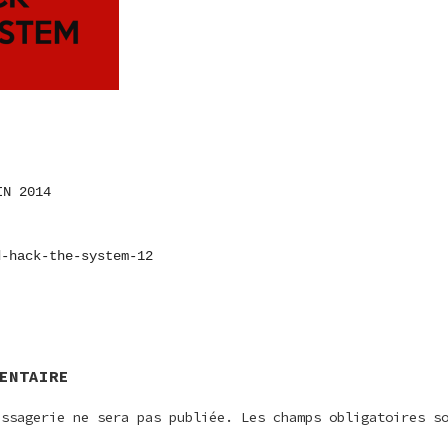
IN 2014
ON
d-hack-the-system-12
E
ENTAIRE
essagerie ne sera pas publiée.
Les champs obligatoires s