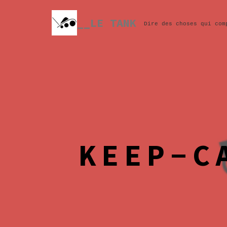
Skip
to
__LE TANK
Dire des choses qui com
content
KEEP-C