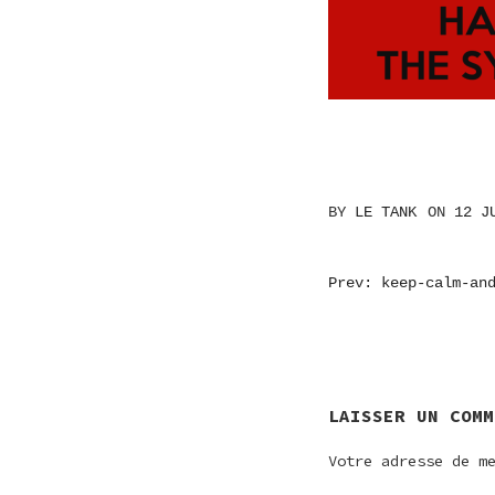
BY
LE TANK
ON
12 J
NAVIGATI
Prev: keep-calm-an
DE
L’ARTICL
LAISSER UN COMM
Votre adresse de m