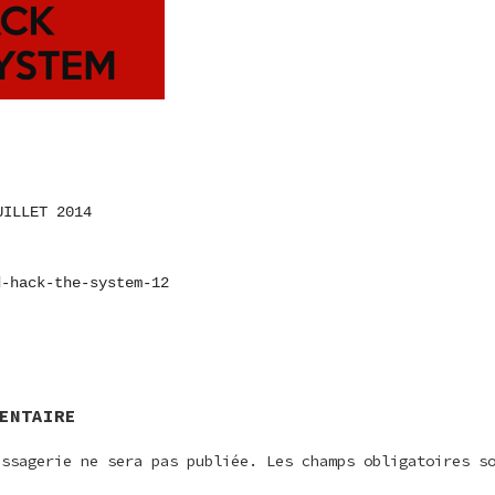
UILLET 2014
ON
d-hack-the-system-12
E
ENTAIRE
essagerie ne sera pas publiée.
Les champs obligatoires s