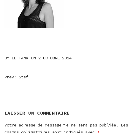
BY
LE TANK
ON
2 OCTOBRE 2014
NAVIGATION
Prev: Stef
DE
L’ARTICLE
LAISSER UN COMMENTAIRE
Votre adresse de messagerie ne sera pas publiée.
Les
champs obligatoires sont indiqués avec
*