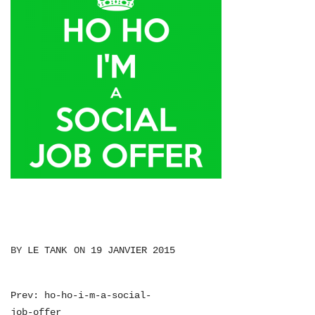
BY
LE TANK
ON
19 JANVIER 2015
NAVIGATION
Prev: ho-ho-i-m-a-social-
job-offer