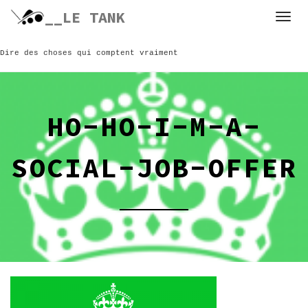
Skip
__LE TANK
to
content
Dire des choses qui comptent vraiment
HO-HO-I-M-A-
SOCIAL-JOB-OFFER