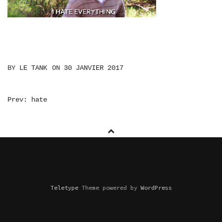
BY
LE TANK
ON
30 JANVIER 2017
NAVIGATION
Prev: hate
DE
L’ARTICLE
Teletype
Theme powered by
WordPress