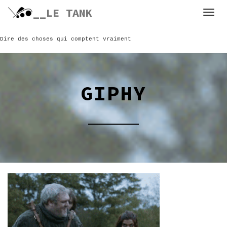
Skip
__LE TANK
to
content
Dire des choses qui comptent vraiment
GIPHY