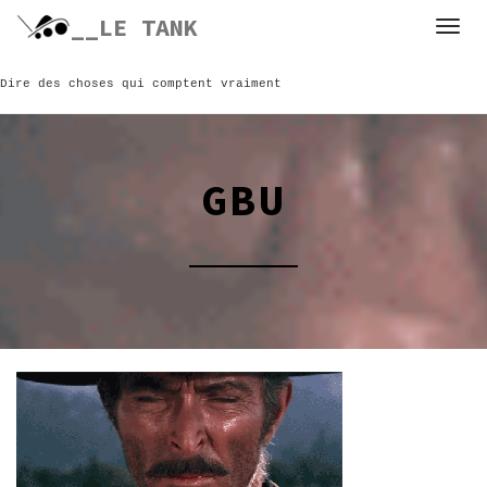
Skip
__LE TANK
to
content
Dire des choses qui comptent vraiment
GBU