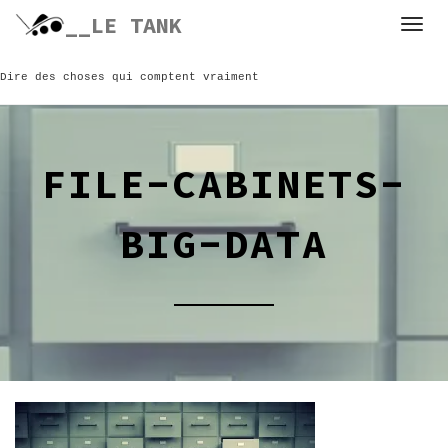
Skip
__LE TANK
to
content
Dire des choses qui comptent vraiment
FILE-CABINETS-
BIG-DATA