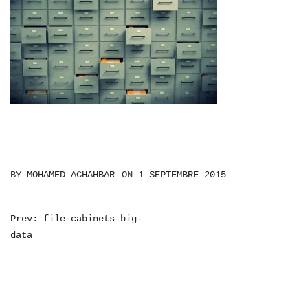
BY
MOHAMED ACHAHBAR
ON
1 SEPTEMBRE 2015
NAVIGATION
Prev: file-cabinets-big-
data
DE
L’ARTICLE